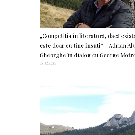
„Competiția în literatură, dacă exist
este doar cu tine însuți” – Adrian Al
Gheorghe în dialog cu George Motr
02.12.2025