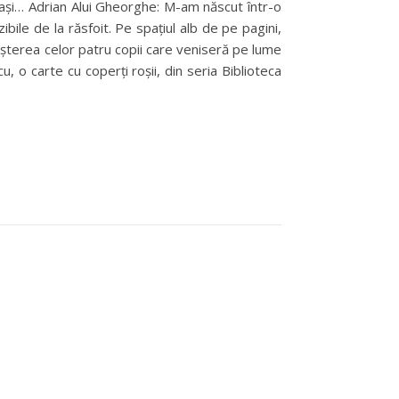
i pași… Adrian Alui Gheorghe: M-am născut într-o
ibile de la răsfoit. Pe spațiul alb de pe pagini,
așterea celor patru copii care veniseră pe lume
, o carte cu coperți roșii, din seria Biblioteca