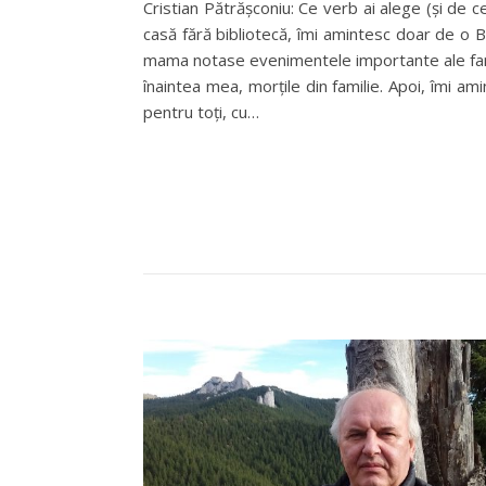
Cristian Pătrășconiu: Ce verb ai alege (și de c
casă fără bibliotecă, îmi amintesc doar de o Bib
mama notase evenimentele importante ale famili
înaintea mea, morțile din familie. Apoi, îmi am
pentru toți, cu…