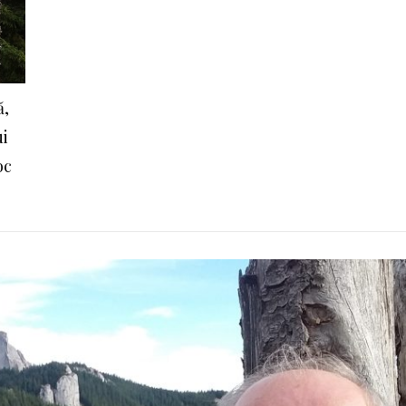
ă,
ui
oc