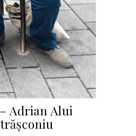
 – Adrian Alui
ătrășconiu