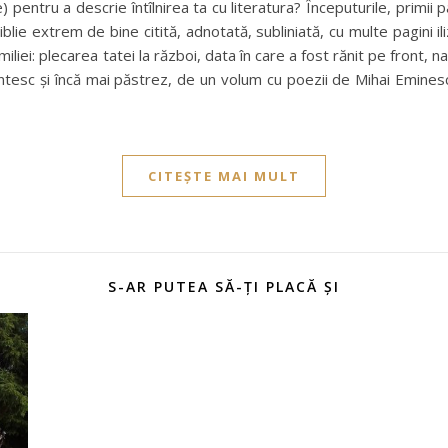
e) pentru a descrie întîlnirea ta cu literatura? Începuturile, primi
lie extrem de bine citită, adnotată, subliniată, cu multe pagini iliz
ei: plecarea tatei la război, data în care a fost rănit pe front, n
intesc și încă mai păstrez, de un volum cu poezii de Mihai Eminescu
CITEȘTE MAI MULT
S-AR PUTEA SĂ-ȚI PLACĂ ȘI