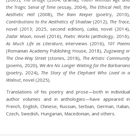
the Tragic Sense of Time
(essay, 2004),
The Ethical Hell, the
Aesthetic Hell
(2008),
The Rain Keeper
(poetry, 2010),
Contributions to the Aesthetics of Shadow
(2012),
The Trace
,
novel (2013; 2025, second edition),
Laika
, novel (2014),
Zadar Moon
, novel (2016),
Poetic Works
(anthology, 2016),
As Much Life as Literature
, interviews (2016),
101 Poems
(Romanian Academy Publishing House, 2018),
Zugzwang or
The One-Way Street
(stories, 2018),
The Artistic Community
(poems, 2020),
We Are No Longer Waiting for the Barbarians
(poetry, 2024),
The Story of the Elephant Who Lived in a
Walnut
, novel (2025).
Translations of his poetry and prose—both in individual
author volumes and in anthologies—have appeared in
French, English, Chinese, Russian, Serbian, German, Italian,
Czech, Swedish, Hungarian, Macedonian, and others.