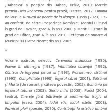
„Balcanica” al poeţilor din Balcani, Brăila, 2010; Marele
premiu
Liviu Rebreanu
pentru proză, Bistriţa, 2017; Cununa
de lauri la
Turnirul de poezie de la Alanya
/ Turcia (2023). I s-
au conferit, de către Președinția României, Meritul Cultural
în grad de Cavaler, grad A, în anul 2000 şi Meritul Cultural în
grad de Ofiţer, grad A, în anul 2010. Cetățean de onoare al
Municipiului Piatra Neamț din anul 2005.
*
Volume apărute, selectiv:
Ceremonii insidioase
(1985),
Poeme în alb-negru
(1987),
Intimitatea absenţei
(1992),
Cântece de îngropat pe cei vii
(1993),
Fratele meu, străinul
(1995),
Complicitate
(1998),
Îngerul căzut
(2001),
Bătrânul
şi Marta
(Un romanţ şi câteva povestiri, 2002),
România pe
înţelesul tuturor
(2003),
Gloria milei
(2003), Podul (2004,
teatru),
Tinereţe fără bătrâneţe şi sentimentul tragic al
timpului
(eseu, 2004),
Iadul etic, iadul estetic
(2008),
Paznicul ploii
(poezie, 2010),
Contribuţii la estetica umbrei