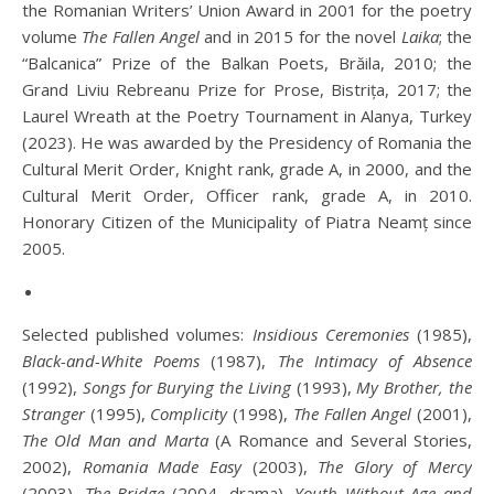
the Romanian Writers’ Union Award in 2001 for the poetry
volume
The Fallen Angel
and in 2015 for the novel
Laika
; the
“Balcanica” Prize of the Balkan Poets, Brăila, 2010; the
Grand Liviu Rebreanu Prize for Prose, Bistrița, 2017; the
Laurel Wreath at the Poetry Tournament in Alanya, Turkey
(2023). He was awarded by the Presidency of Romania the
Cultural Merit Order, Knight rank, grade A, in 2000, and the
Cultural Merit Order, Officer rank, grade A, in 2010.
Honorary Citizen of the Municipality of Piatra Neamț since
2005.
Selected published volumes:
Insidious Ceremonies
(1985),
Black-and-White Poems
(1987),
The Intimacy of Absence
(1992),
Songs for Burying the Living
(1993),
My Brother, the
Stranger
(1995),
Complicity
(1998),
The Fallen Angel
(2001),
The Old Man and Marta
(A Romance and Several Stories,
2002),
Romania Made Easy
(2003),
The Glory of Mercy
(2003),
The Bridge
(2004, drama),
Youth Without Age and