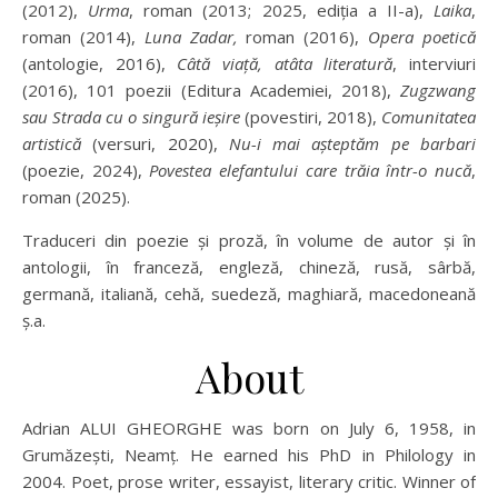
(2012),
Urma
, roman (2013; 2025, ediția a II-a),
Laika
,
roman (2014),
Luna Zadar,
roman (2016),
Opera poetică
(antologie, 2016),
Câtă viaţă, atâta literatură
, interviuri
(2016), 101 poezii (Editura Academiei, 2018),
Zugzwang
sau Strada cu o singură ieşire
(povestiri, 2018),
Comunitatea
artistică
(versuri, 2020),
Nu-i mai așteptăm pe barbari
(poezie, 2024),
Povestea elefantului care trăia într-o nucă
,
roman (2025).
Traduceri din poezie şi proză, în volume de autor și în
antologii, în franceză, engleză, chineză, rusă, sârbă,
germană, italiană, cehă, suedeză, maghiară, macedoneană
ș.a.
About
Adrian ALUI GHEORGHE was born on July 6, 1958, in
Grumăzești, Neamț. He earned his PhD in Philology in
2004. Poet, prose writer, essayist, literary critic. Winner of