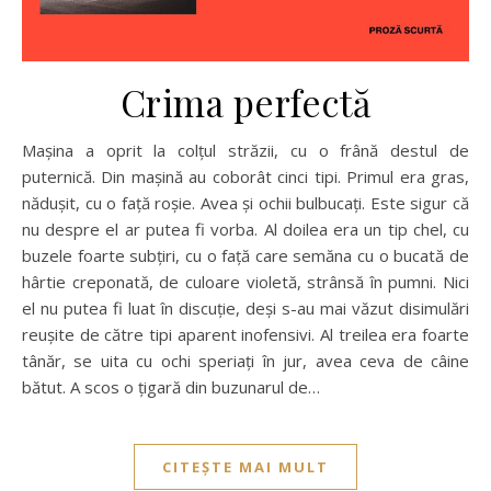
Crima perfectă
Mașina a oprit la colțul străzii, cu o frână destul de
puternică. Din mașină au coborât cinci tipi. Primul era gras,
nădușit, cu o față roșie. Avea și ochii bulbucați. Este sigur că
nu despre el ar putea fi vorba. Al doilea era un tip chel, cu
buzele foarte subțiri, cu o față care semăna cu o bucată de
hârtie creponată, de culoare violetă, strânsă în pumni. Nici
el nu putea fi luat în discuție, deși s-au mai văzut disimulări
reușite de către tipi aparent inofensivi. Al treilea era foarte
tânăr, se uita cu ochi speriați în jur, avea ceva de câine
bătut. A scos o țigară din buzunarul de…
CITEȘTE MAI MULT