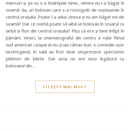
miercuri și joi nu s-a întâmplat nimic, nimeni nu l-a băgat în
seamă: da, un bolovan care s-a rostogolit de nuștiuunde în
centrul orașului. Poate l-a adus cineva și nu am băgat noi de
seamă? Dar ce noimă poate să aibă un bolovan în scuarul cu
iarbă și flori din centrul orașului? Plus că era și bine înfipt în
pământ. Vineri, la cinematograful din centru a rulat filmul
sud american Leoparzii nu-și iau rămas bun, o comedie ușor
lacrimogenă, în sală au fost doar unsprezece spectatori
plătitori de bilete. Dar asta nu are nicio legătură cu
bolovanul din…
CITEȘTE MAI MULT