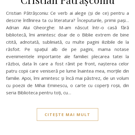
Cristian Pătrășconiu: Ce verb ai alege (și de ce) pentru a
descrie întîlnirea ta cu literatura? Începuturile, primii pași…
Adrian Alui Gheorghe: M-am născut într-o casă fără
bibliotecă, îmi amintesc doar de o Biblie extrem de bine
citită, adnotată, subliniată, cu multe pagini ilizibile de la
răsfoit. Pe spațiul alb de pe pagini, mama notase
evenimentele importante ale familiei: plecarea tatei la
război, data în care a fost rănit pe front, nașterea celor
patru copii care veniseră pe lume înaintea mea, morțile din
familie. Apoi, îmi amintesc și încă mai păstrez, de un volum
cu poezii de Mihai Eminescu, o carte cu coperți roșii, din
seria Biblioteca pentru toți, cu…
CITEȘTE MAI MULT