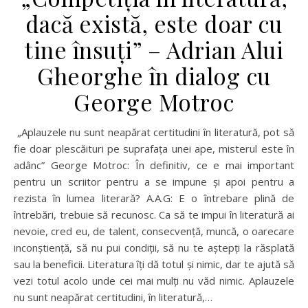
dacă există, este doar cu
tine însuți” – Adrian Alui
Gheorghe în dialog cu
George Motroc
„Aplauzele nu sunt neapărat certitudini în literatură, pot să
fie doar plescăituri pe suprafața unei ape, misterul este în
adânc” George Motroc: În definitiv, ce e mai important
pentru un scriitor pentru a se impune și apoi pentru a
rezista în lumea literară? A.A.G: E o întrebare plină de
întrebări, trebuie să recunosc. Ca să te impui în literatură ai
nevoie, cred eu, de talent, consecvență, muncă, o oarecare
inconștiență, să nu pui condiții, să nu te aștepți la răsplată
sau la beneficii. Literatura îți dă totul și nimic, dar te ajută să
vezi totul acolo unde cei mai mulți nu văd nimic. Aplauzele
nu sunt neapărat certitudini, în literatură,…