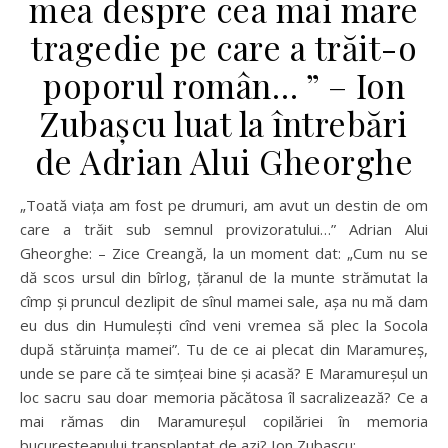
mea despre cea mai mare
tragedie pe care a trăit-o
poporul român… ” – Ion
Zubaşcu luat la întrebări
de Adrian Alui Gheorghe
„Toată viaţa am fost pe drumuri, am avut un destin de om
care a trăit sub semnul provizoratului…” Adrian Alui
Gheorghe: – Zice Creangă, la un moment dat: „Cum nu se
dă scos ursul din bîrlog, ţăranul de la munte strămutat la
cîmp şi pruncul dezlipit de sînul mamei sale, aşa nu mă dam
eu dus din Humuleşti cînd veni vremea să plec la Socola
după stăruinţa mamei”. Tu de ce ai plecat din Maramureş,
unde se pare că te simţeai bine şi acasă? E Maramureşul un
loc sacru sau doar memoria păcătosa îl sacralizează? Ce a
mai rămas din Maramureşul copilăriei în memoria
bucureşteanului transplantat de azi? Ion Zubaşcu:…