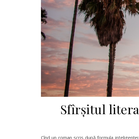
Sfîrșitul liter
Cînd un roman scris după formula inteligenței