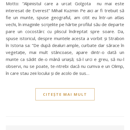
Motto: ”Alpinistul care a urcat Golgota nu mai este
interesat de Everest” Mihail Kuzmin Pe aici ar fi trebuit să
fie un munte, spuse geograful, am citit eu într-un atlas
vechi, în imaginile scrijelite pe hârtie profilul său de departe
pare un cocostârc cu pliscul îndreptat spre soare. Da,
spuse istoricul, despre muntele acesta a vorbit și Strabon
în Istoria sa: ”De după dealuri ample, curbate dar sărace în
vegetație, mai mult stâncoase, apare dintr-o dată un
munte ca sădit de-o mână uriașă; să-l urci e greu, să nu-l
observi, nu se poate, te-ntrebi dacă nu cumva e un Olimp,
în care stau zeii locului și de acolo de sus…
CITEȘTE MAI MULT