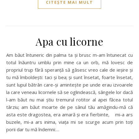
CITEȘTE MAI MULT
Apa cu licorne
Am băut întuneric din palma ta și brusc m-am întunecat cu
totul înăuntru umblu prin mine ca un orb, mă lovesc de
propriul trup fără speranță să găsesc vreo cale de ieșire și
tu mă îmboldești: taci și bea; și sunt însetat, foarte însetat,
sunt lupul bătrân care-și amintește pe unde erau izvoarele
la care veneau licornele să se oglindească, sângele lor dacă
l-am băut nu mai știu tremurul rotitor al apei făcea totul
târziu; am băut moarte de pe sânul tău amăgindu-mă că
asta este dragostea, era amară și era fierbinte, mi-a ars
buzele, mi-a ars inima, viața mi se scurge acum prin toți
porii dar tu mă îndemni:…