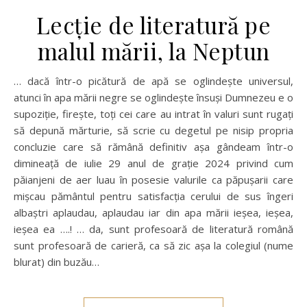
Lecție de literatură pe
malul mării, la Neptun
… dacă într-o picătură de apă se oglindește universul,
atunci în apa mării negre se oglindește însuși Dumnezeu e o
supoziție, firește, toți cei care au intrat în valuri sunt rugați
să depună mărturie, să scrie cu degetul pe nisip propria
concluzie care să rămână definitiv așa gândeam într-o
dimineață de iulie 29 anul de grație 2024 privind cum
păianjeni de aer luau în posesie valurile ca păpușarii care
mișcau pământul pentru satisfacția cerului de sus îngeri
albaștri aplaudau, aplaudau iar din apa mării ieșea, ieșea,
ieșea ea ….! … da, sunt profesoară de literatură română
sunt profesoară de carieră, ca să zic așa la colegiul (nume
blurat) din buzău…