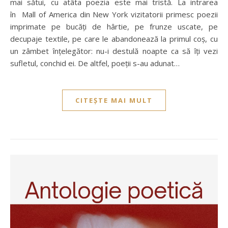
mai sătui, cu atâta poezia este mai tristă. La intrarea
în Mall of America din New York vizitatorii primesc poezii
imprimate pe bucăți de hârtie, pe frunze uscate, pe
decupaje textile, pe care le abandonează la primul coș, cu
un zâmbet înțelegător: nu-i destulă noapte ca să îți vezi
sufletul, conchid ei. De altfel, poeții s-au adunat…
CITEȘTE MAI MULT