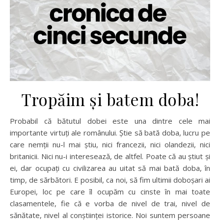
Tropăim şi batem doba!
Probabil că bătutul dobei este una dintre cele mai
importante virtuţi ale românului. Ştie să bată doba, lucru pe
care nemţii nu-l mai ştiu, nici francezii, nici olandezii, nici
britanicii. Nici nu-i interesează, de altfel. Poate că au ştiut şi
ei, dar ocupaţi cu civilizarea au uitat să mai bată doba, în
timp, de sărbători. E posibil, ca noi, să fim ultimii doboşari ai
Europei, loc pe care îl ocupăm cu cinste în mai toate
clasamentele, fie că e vorba de nivel de trai, nivel de
sănătate, nivel al conştiinţei istorice. Noi suntem persoane