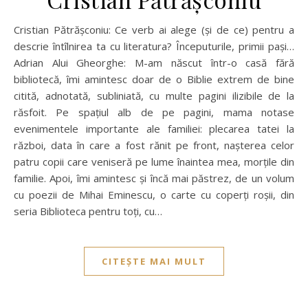
Cristian Pătrășconiu: Ce verb ai alege (și de ce) pentru a
descrie întîlnirea ta cu literatura? Începuturile, primii pași…
Adrian Alui Gheorghe: M-am născut într-o casă fără
bibliotecă, îmi amintesc doar de o Biblie extrem de bine
citită, adnotată, subliniată, cu multe pagini ilizibile de la
răsfoit. Pe spațiul alb de pe pagini, mama notase
evenimentele importante ale familiei: plecarea tatei la
război, data în care a fost rănit pe front, nașterea celor
patru copii care veniseră pe lume înaintea mea, morțile din
familie. Apoi, îmi amintesc și încă mai păstrez, de un volum
cu poezii de Mihai Eminescu, o carte cu coperți roșii, din
seria Biblioteca pentru toți, cu…
CITEȘTE MAI MULT