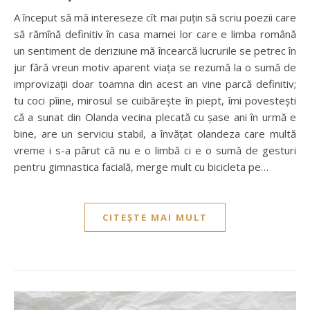
A început să mă intereseze cît mai puțin să scriu poezii care
să rămînă definitiv în casa mamei lor care e limba română
un sentiment de deriziune mă încearcă lucrurile se petrec în
jur fără vreun motiv aparent viața se rezumă la o sumă de
improvizații doar toamna din acest an vine parcă definitiv;
tu coci pîine, mirosul se cuibărește în piept, îmi povestești
că a sunat din Olanda vecina plecată cu șase ani în urmă e
bine, are un serviciu stabil, a învățat olandeza care multă
vreme i s-a părut că nu e o limbă ci e o sumă de gesturi
pentru gimnastica facială, merge mult cu bicicleta pe…
CITEȘTE MAI MULT