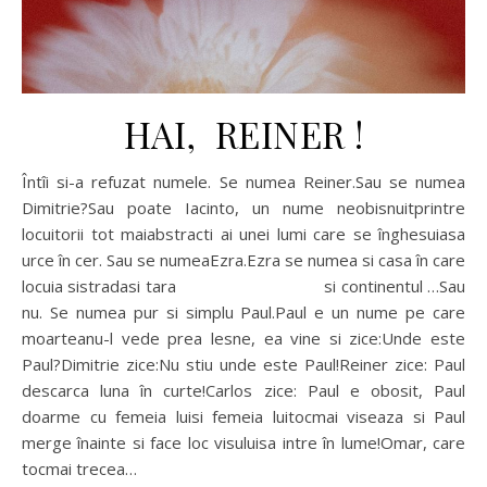
HAI, REINER !
Întîi si-a refuzat numele. Se numea Reiner.Sau se numea
Dimitrie?Sau poate Iacinto, un nume neobisnuitprintre
locuitorii tot maiabstracti ai unei lumi care se înghesuiasa
urce în cer. Sau se numeaEzra.Ezra se numea si casa în care
locuia sistradasi tara si continentul …Sau
nu. Se numea pur si simplu Paul.Paul e un nume pe care
moarteanu-l vede prea lesne, ea vine si zice:Unde este
Paul?Dimitrie zice:Nu stiu unde este Paul!Reiner zice: Paul
descarca luna în curte!Carlos zice: Paul e obosit, Paul
doarme cu femeia luisi femeia luitocmai viseaza si Paul
merge înainte si face loc visuluisa intre în lume!Omar, care
tocmai trecea…