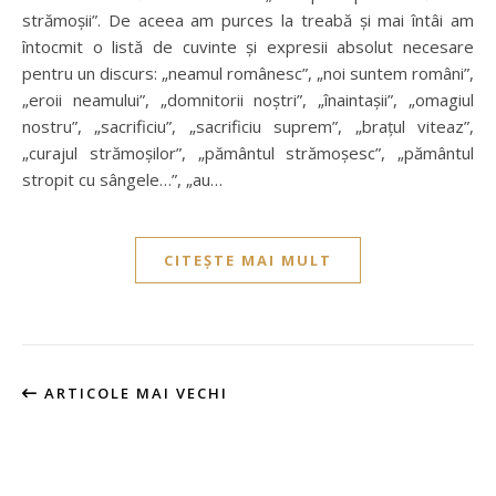
strămoşii”. De aceea am purces la treabă şi mai întâi am
întocmit o listă de cuvinte şi expresii absolut necesare
pentru un discurs: „neamul românesc”, „noi suntem români”,
„eroii neamului”, „domnitorii noştri”, „înaintaşii”, „omagiul
nostru”, „sacrificiu”, „sacrificiu suprem”, „braţul viteaz”,
„curajul strămoşilor”, „pământul strămoşesc”, „pământul
stropit cu sângele…”, „au…
CITEȘTE MAI MULT
ARTICOLE MAI VECHI