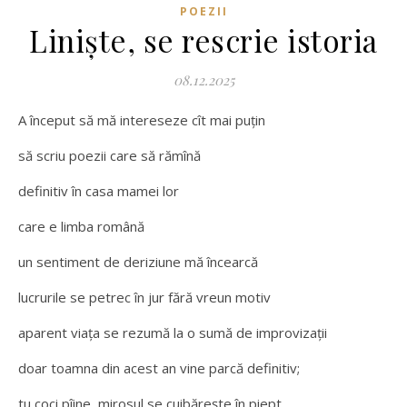
POEZII
Liniște, se rescrie istoria
08.12.2025
A început să mă intereseze cît mai puțin
să scriu poezii care să rămînă
definitiv în casa mamei lor
care e limba română
un sentiment de deriziune mă încearcă
lucrurile se petrec în jur fără vreun motiv
aparent viața se rezumă la o sumă de improvizații
doar toamna din acest an vine parcă definitiv;
tu coci pîine, mirosul se cuibărește în piept,