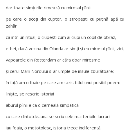
dar toate simțurile rimează cu mirosul pîinii
pe care o scoți din cuptor, o stropești cu puțină apă cu
zahăr
ca într-un ritual, o ciupești cum ai ciupi un copil de obraz,
e-hei, dacă vecina din Olanda ar simți și ea mirosul pîinii, zici,
vapoarele din Rotterdam ar căra doar miresme
și cerul Mării Nordului s-ar umple de insule zburătoare;
în față am o foaie pe care am scris titlul unui posibil poem:
liniște, se rescrie istoria!
aburul pîinii e ca o cerneală simpatică
cu care dintotdeauna se scriu cele mai teribile lucruri;
iau foaia, o mototolesc, istoria trece indiferentă.