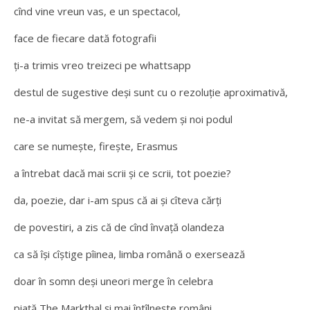
cînd vine vreun vas, e un spectacol,
face de fiecare dată fotografii
ți-a trimis vreo treizeci pe whattsapp
destul de sugestive deși sunt cu o rezoluție aproximativă,
ne-a invitat să mergem, să vedem și noi podul
care se numește, firește, Erasmus
a întrebat dacă mai scrii și ce scrii, tot poezie?
da, poezie, dar i-am spus că ai și cîteva cărți
de povestiri, a zis că de cînd învață olandeza
ca să își cîștige pîinea, limba română o exersează
doar în somn deși uneori merge în celebra
piață The Markthal și mai întîlnește români